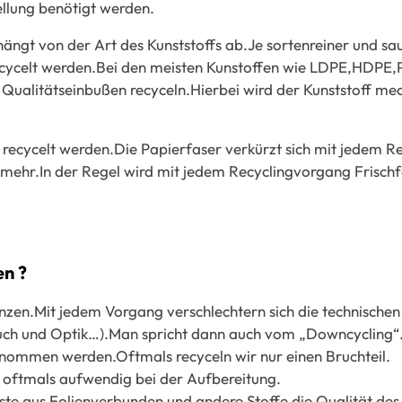
llung benötigt werden.
hängt von der Art des Kunststoffs ab.Je sortenreiner und s
 recycelt werden.Bei den meisten Kunstoffen wie LDPE,HDPE
e Qualitätseinbußen recyceln.Hierbei wird der Kunststoff m
recycelt werden.Die Papierfaser verkürzt sich mit jedem 
t mehr.In der Regel wird mit jedem Recyclingvorgang Frisch
en ?
nzen.Mit jedem Vorgang verschlechtern sich die technische
ruch und Optik…).Man spricht dann auch vom „Downcycling“
genommen werden.Oftmals recyceln wir nur einen Bruchteil.
d oftmals aufwendig bei der Aufbereitung.
te aus Folienverbunden und andere Stoffe die Qualität des