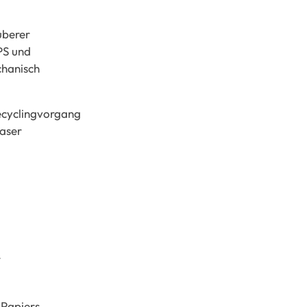
auberer
,PS und
echanisch
Recyclingvorgang
faser
n
.
 Papiers.