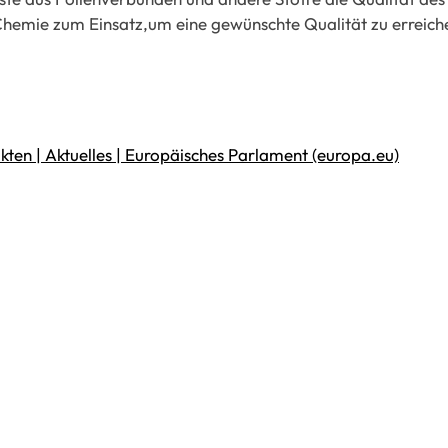
hemie zum Einsatz,um eine gewünschte Qualität zu erreich
akten | Aktuelles | Europäisches Parlament (europa.eu)