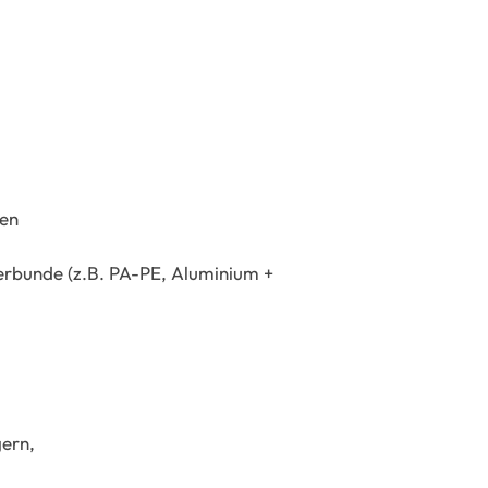
men
rbunde (z.B. PA-PE, Aluminium +
gern,