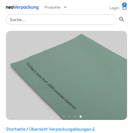
0
Produkte
Login
Search Button
Search
for:
Startseite
/
Übersicht Verpackungslösungen &