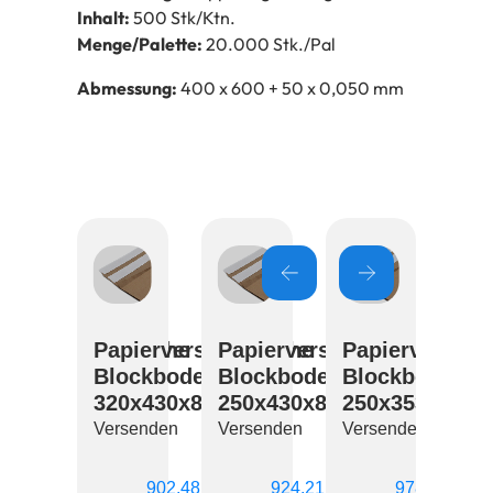
Inhalt:
500 Stk/Ktn.
Menge/Palette:
20.000 Stk./Pal
Abmessung:
400 x 600 + 50 x 0,050 mm
tasche
pierversandtasche
Papierversandtasche
Papierversandtasche
Papierversand
Pa
ockboden
Blockboden
Blockboden
Blockboden
Bl
90mm
0x300x80x90mm
320x430x80x90mm
250x430x80x90mm
250x353x50x
20
5g
Versenden
Versenden
Versenden
Ve
senden
Ausführung wählen
Ausführung
902,48
924,21
978,75
€
€
€