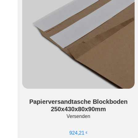
Papierversandtasche Blockboden
250x430x80x90mm
Versenden
wählen
Ausführung wäh
924,21
€