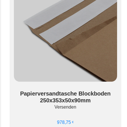
Papierversandtasche Blockboden
250x353x50x90mm
Versenden
len
Ausführung wählen
978,75
€