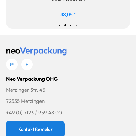
len
Ausführung wähl
43,05
€
Neo Verpackung OHG
Metzinger Str. 45
72555 Metzingen
+49 (0) 7123 / 959 48 00
Kontaktformular