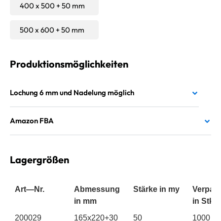
400 x 500 + 50 mm
500 x 600 + 50 mm
Produktionsmöglichkeiten
Lochung 6 mm und Nadelung möglich
Amazon FBA
Lagergrößen
Art—Nr.
Abmessung
Stärke
in my
Verpac
in mm
in Stk.
Art—Nr.
200029
Abmessung
165x220+30
Stärke
50
in my
Verpac
1000