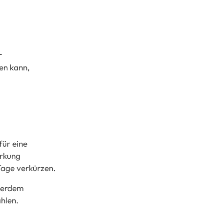
r
en kann,
für eine
wirkung
Tage verkürzen.
ußerdem
ählen.