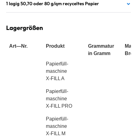
1 lagig 50,70 oder 80 g/qm recyceltes Papier
Lagergrößen
Art—Nr.
Produkt
Grammatur
Maß
in Gramm
Breit
Art—Nr.
Produkt
Papierfüll-
Grammatur
Maß
maschine
in Gramm
Breit
X-FILL A
Papierfüll-
maschine
X-FILL PRO
Papierfüll-
maschine
X-FILL M