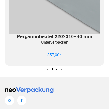
Pergaminbeutel 220×310+40 mm
Unterverpacken
Ausführung wähl
857,00
€
len