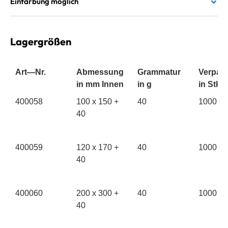
Einfärbung möglich
Lagergrößen
Art—Nr.
Abmessung
Grammatur
Verpac
in mm
Innen
in g
in Stk.
Art—Nr.
400058
Abmessung
100 x 150 +
Grammatur
40
Verpac
1000
in mm
40
Innen
in g
in Stk.
400059
120 x 170 +
40
1000
40
400060
200 x 300 +
40
1000
40