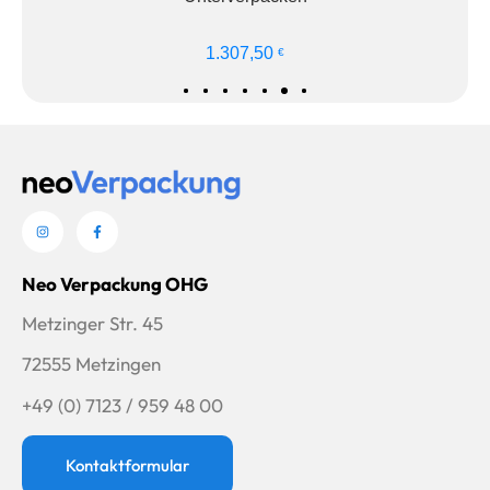
len
Ausführung wähl
1.307,50
€
Neo Verpackung OHG
Metzinger Str. 45
72555 Metzingen
+49 (0) 7123 / 959 48 00
Kontaktformular